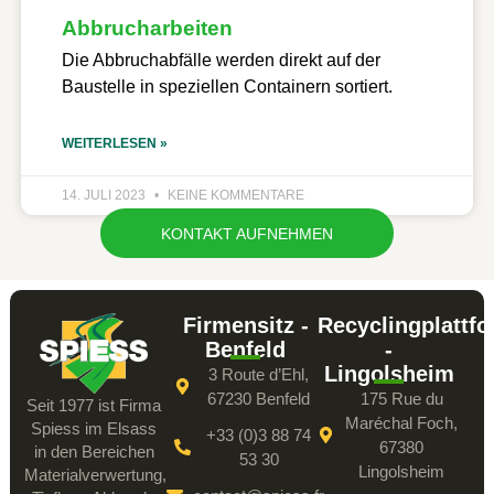
Abbrucharbeiten
Die Abbruchabfälle werden direkt auf der
Baustelle in speziellen Containern sortiert.
WEITERLESEN »
14. JULI 2023
KEINE KOMMENTARE
KONTAKT AUFNEHMEN
Firmensitz -
Recyclingplattf
Benfeld
-
Lingolsheim
3 Route d’Ehl,
67230 Benfeld
175 Rue du
Seit 1977 ist Firma
Maréchal Foch,
Spiess im Elsass
+33 (0)3 88 74
67380
in den Bereichen
53 30
Lingolsheim
Materialverwertung,