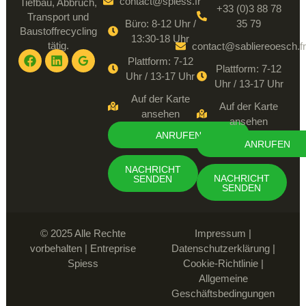
contact@spiess.fr
Tiefbau, Abbruch,
+33 (0)3 88 78
Transport und
Büro: 8-12 Uhr /
35 79
Baustoffrecycling
13:30-18 Uhr
tätig.
contact@sabliereoesch.fr
Plattform: 7-12
Plattform: 7-12
Uhr / 13-17 Uhr
Uhr / 13-17 Uhr
Auf der Karte
Auf der Karte
ansehen
ansehen
ANRUFEN
ANRUFEN
NACHRICHT
NACHRICHT
SENDEN
SENDEN
© 2025 Alle Rechte
Impressum
|
vorbehalten | Entreprise
Datenschutzerklärung
|
Spiess
Cookie-Richtlinie
|
Allgemeine
Geschäftsbedingungen