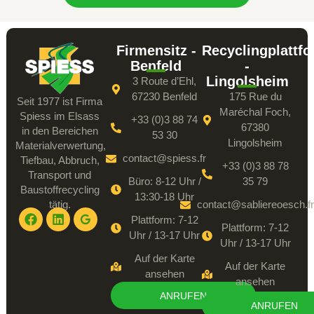
Firmensitz -
Recyclingplattf
Benfeld
-
Lingolsheim
3 Route d’Ehl,
67230 Benfeld
175 Rue du
Seit 1977 ist Firma
Maréchal Foch,
Spiess im Elsass
+33 (0)3 88 74
67380
in den Bereichen
53 30
Lingolsheim
Materialverwertung,
contact@spiess.fr
Tiefbau, Abbruch,
+33 (0)3 88 78
Transport und
Büro: 8-12 Uhr /
35 79
Baustoffrecycling
13:30-18 Uhr
tätig.
contact@sabliereoesch.fr
Plattform: 7-12
Plattform: 7-12
Uhr / 13-17 Uhr
Uhr / 13-17 Uhr
Auf der Karte
Auf der Karte
ansehen
ansehen
ANRUFEN
ANRUFEN