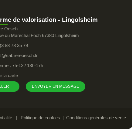
orme de valorisation - Lingolsheim
ère Oesch
ue du Maréchal Foch 67380 Lingolsheim
)3 88 78 35 79
t@sabliereoesch.fr
orme : 7h-12 / 13h-17h
r la carte
ELER
ENVOYER UN MESSAGE
tialité
|
Politique de cookies
|
Conditions générales de vente