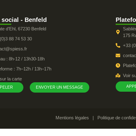
 social - Benfeld
Platef
ute d’Ehl, 67230 Benfeld
Sabli
175 R
(0)3 88 74 53 30
+33 (0
act@spiess.fr
contac
au : 8h-12 / 13h30-18h
Platef
eforme : 7h–12h / 13h–17h
Voir su
sur la carte
APP
PELER
ENVOYER UN MESSAGE
Mentions légales
|
Politique de confiden