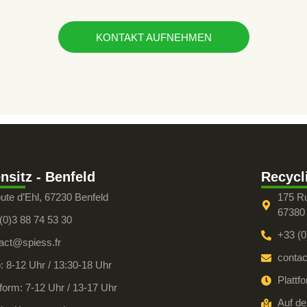
KONTAKT AUFNEHMEN
nsitz - Benfeld
Recycl
ute d’Ehl, 67230 Benfeld
175 R
67380
(0)3 88 74 53 30
+33 (0
act@spiess.fr
contac
: 8-12 Uhr / 13:30-18 Uhr
Plattf
tform: 7-12 Uhr / 13-17 Uhr
Auf de