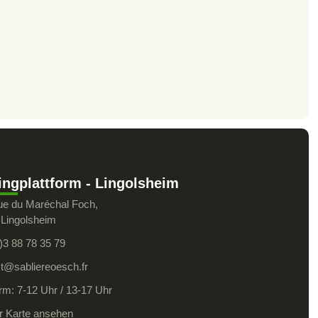
ingplattform - Lingolsheim
ue du Maréchal Foch,
 Lingolsheim
)3 88 78 35 79
t@sabliereoesch.fr
orm: 7-12 Uhr / 13-17 Uhr
r Karte ansehen