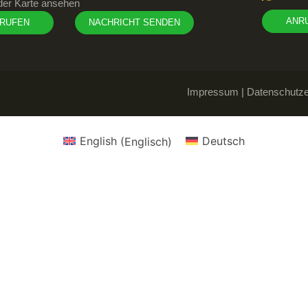
der Karte ansehen
ANR
RUFEN
NACHRICHT SENDEN
Impressum
|
Datenschutze
English
(
Englisch
)
Deutsch