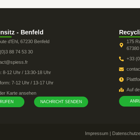
nsitz - Benfeld
Recycl
ute d’Ehl, 67230 Benfeld
175 R
67380
(0)3 88 74 53 30
+33 (0
act@spiess.fr
contac
: 8-12 Uhr / 13:30-18 Uhr
Plattf
tform: 7-12 Uhr / 13-17 Uhr
Auf de
der Karte ansehen
ANR
RUFEN
NACHRICHT SENDEN
Impressum
|
Datenschutze