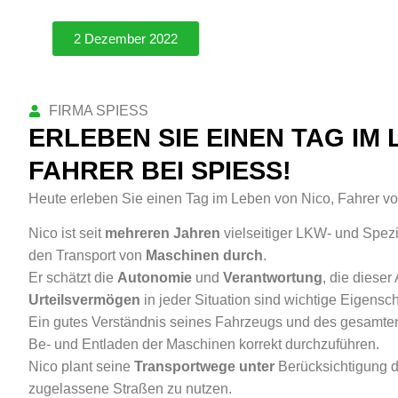
2 Dezember 2022
FIRMA SPIESS
VIELSEITIG
ERLEBEN SIE EINEN TAG IM 
FAHRER BEI SPIESS!
Heute erleben Sie einen Tag im Leben von Nico, Fahrer v
Nico ist seit
mehreren Jahren
vielseitiger LKW- und Spez
den Transport von
Maschinen durch
.
Er schätzt die
Autonomie
und
Verantwortung
, die dieser
Urteilsvermögen
in jeder Situation sind wichtige Eigensch
Ein gutes Verständnis seines Fahrzeugs und des gesamten 
Be- und Entladen der Maschinen korrekt durchzuführen.
Nico plant seine
Transportwege unter
Berücksichtigung 
zugelassene Straßen zu nutzen.