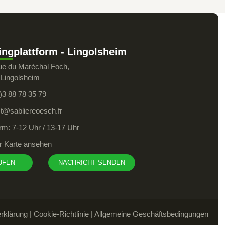
ingplattform - Lingolsheim
ue du Maréchal Foch,
 Lingolsheim
)3 88 78 35 79
t@sabliereoesch.fr
orm: 7-12 Uhr / 13-17 Uhr
r Karte ansehen
UFEN
NACHRICHT SENDEN
rklärung
|
Cookie-Richtlinie
|
Allgemeine Geschäftsbedingungen