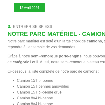
12 Avril 2024
ENTREPRISE SPIESS
PARC
NOTRE PARC MATÉRIEL - CAMIO
Notre parc matériel est doté d’un large choix de
camions
,
répondre à l’ensemble de vos demandes.
Grâce à notre
semi-remorque porte-engins
, nous pouvon
de
catégorie I et II
. Aussi, notre semi-remorque plateau est
Ci-dessous la liste complète de notre parc de camions :
Camion 15T bi-benne
Camion 15T bennes amovibles
Camion 15T bi-benne grue
Camion 8×4 bi-benne
Camion 8×4 bi-benne