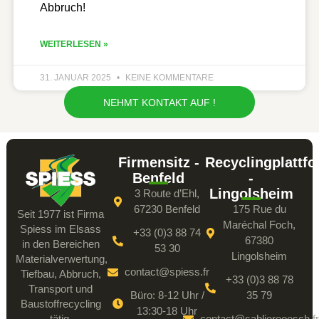
Abbruch!
WEITERLESEN »
31. JANUAR 2025
KEINE KOMMENTARE
NEHMT KONTAKT AUF !
Firmensitz -
Recyclingplattf
Benfeld
-
Lingolsheim
3 Route d’Ehl,
67230 Benfeld
175 Rue du
Seit 1977 ist Firma
Maréchal Foch,
Spiess im Elsass
+33 (0)3 88 74
67380
in den Bereichen
53 30
Lingolsheim
Materialverwertung,
contact@spiess.fr
Tiefbau, Abbruch,
+33 (0)3 88 78
Transport und
Büro: 8-12 Uhr /
35 79
Baustoffrecycling
13:30-18 Uhr
tätig.
contact@sabliereoesch.fr